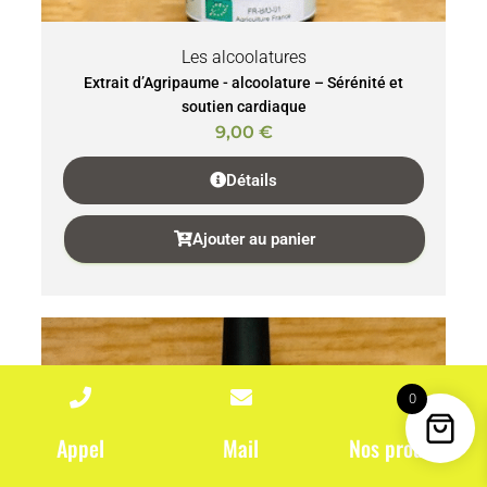
Les alcoolatures
Extrait d’Agripaume - alcoolature – Sérénité et
soutien cardiaque
9,00
€
Détails
Ajouter au panier
0
Appel
Mail
Nos produits