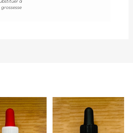
ubstituer à
e grossesse