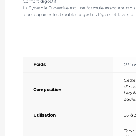
Confort digestif
La Synergie Digestive est une formule associant trois p
aide à apaiser les troubles digestifs légers et favori
Poids
0,115 
Cette
d'inc
Composition
l’équ
équili
Utilisation
20 à 
Tenir