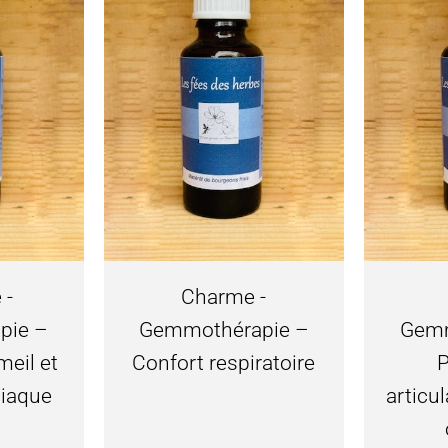
 -
Charme -
pie –
Gemmothérapie –
Gemm
meil et
Confort respiratoire
diaque
articu