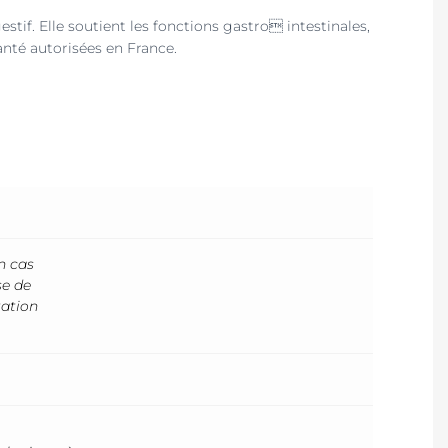
stif. Elle soutient les fonctions gastro intestinales,
anté autorisées en France.
n cas
se de
tation