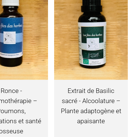
Ronce -
Extrait de Basilic
othérapie –
sacré - Alcoolature –
Poumons,
Plante adaptogène et
lations et santé
apaisante
osseuse